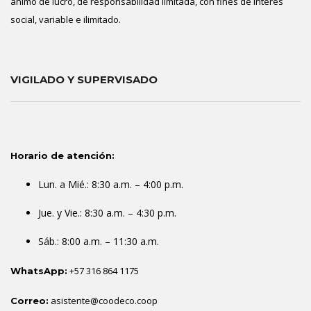
ánimo de lucro, de responsabilidad limitada, con fines de interés
social, variable e ilimitado.
VIGILADO Y SUPERVISADO
Horario de atención:
Lun. a Mié.: 8:30 a.m. – 4:00 p.m.
Jue. y Vie.: 8:30 a.m. – 4:30 p.m.
Sáb.: 8:00 a.m. – 11:30 a.m.
+57 316 864 1175
WhatsApp:
asistente@coodeco.coop
Correo: