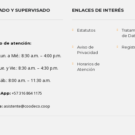
LADO Y SUPERVISADO
ENLACES DE INTERÉS
Estatutos
Tratam
de Da
o de atención:
Aviso de
Regist
Privacidad
Lun. a Mié.: 8:30 a.m. – 4:00 p.m.
Horarios de
ue. y Vie.: 8:30 a.m. – 4:30 p.m.
Atención
Sáb.: 8:00 a.m. – 11:30 a.m.
+57 316 864 1175
App:
asistente@coodeco.coop
o: