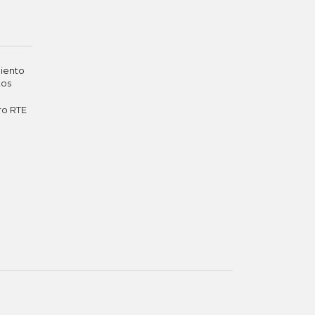
iento
tos
ro RTE